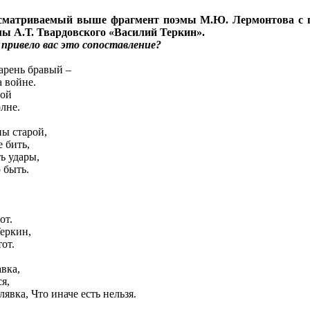
ссматриваемый выше фрагмент поэмы М.Ю. Лермонтова с
ы А.Т. Твардовского «Василий Теркин».
привело вас это сопоставление?
парень бравый –
а войне.
вой
лне.
ны старой,
е бить,
ь удары,
 быть.
от.
Теркин,
тот.
авка,
я,
явка, Что иначе есть нельзя.