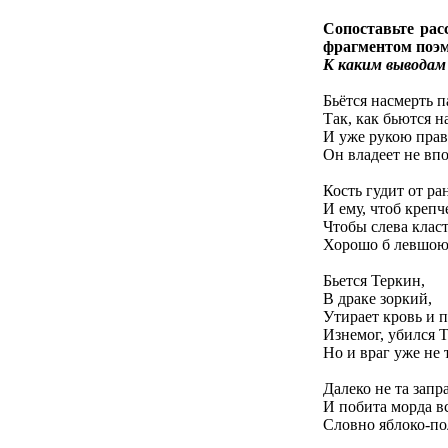
Сопоставьте ра
фрагментом поэм
К каким выводам 
Бьётся насмерть 
Так, как бьются н
И уже рукою пра
Он владеет не впо
Кость гудит от ра
И ему, чтоб крепч
Чтобы слева класт
Хорошо б левшою
Бьется Теркин,
В драке зоркий,
Утирает кровь и п
Изнемог, убился 
Но и враг уже не 
Далеко не та запр
И побита морда вс
Словно яблоко-пол