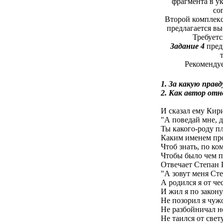
фрагмента в у
со
Второй комплекс
предлагается вы
Требуетс
Задание 4
предп
Рекомендуе
1. За какую прав
2. Как автор отн
И сказал ему Кир
"А поведай мне, 
Ты какого-роду п
Каким именем пр
Чтоб знать, по ко
Чтобы было чем п
Отвечает Степан
"А зовут меня С
А родился я от че
И жил я по закон
Не позорил я чуж
Не разбойничал 
Не таился от свету