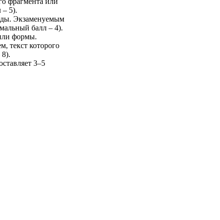
го фрагмента или
– 5).
лады. Экзаменуемым
мальный балл – 4).
 или формы.
м, текст которого
8).
оставляет 3–5