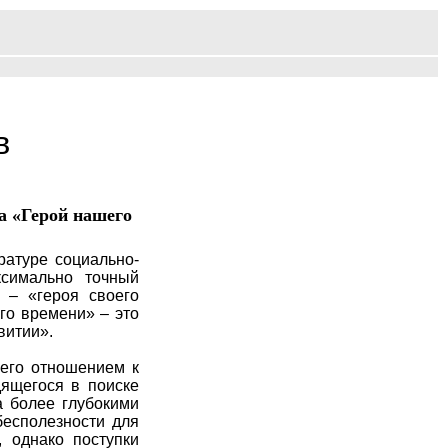
в
а «Герой нашего
ратуре социально-
ксимально точный
 – «героя своего
го времени» – это
витии».
 его отношением к
дящегося в поиске
а более глубокими
бесполезности для
 однако поступки