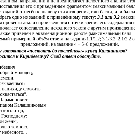
казанном направлении и не предполагает целостного анализа это
поставления его с приведённым фрагментом (максимальный балл 
 заданий отнесён к анализу стихотворения, или басни, или бал
брать одно из заданий к приведённому тексту:
3.1 или 3.2
(макси
я провести анализ произведения с точки зрения его содержания
олагает сопоставление исходного текста с другим произведение
также приведён в экзаменационной работе (максимальный балл – 
мый примерный объём ответа на задания1.1/1.2; 3.1/3.2; 2.1/2.2 с
предложений, на задание 4 – 5–8 предложений.
ду готовится «постоять до последнева» купец Калашников?
осится к Кирибеевичу? Свой ответ обоснуйте.
ибеевич:
добрый молодец,
лемени,
озываешься?
м панихиду служить,
охвастаться".
 Парамонович:
тепаном Калашниковым,
стного отца,
у Господнему:
ой жены,
ночью темною,
 небесного...