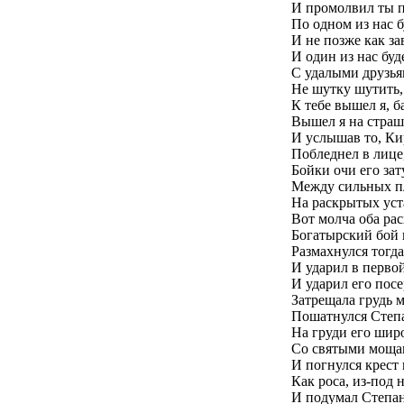
И промолвил ты 
По одном из нас б
И не позже как за
И один из нас буд
С удалыми друзья
Не шутку шутить,
К тебе вышел я, б
Вышел я на страш
И услышав то, К
Побледнел в лице,
Бойки очи его за
Между сильных пл
На раскрытых уста
Вот молча оба рас
Богатырский бой 
Размахнулся тогд
И ударил в перво
И ударил его посе
Затрещала грудь 
Пошатнулся Степ
На груди его шир
Со святыми мощам
И погнулся крест 
Как роса, из-под 
И подумал Степа