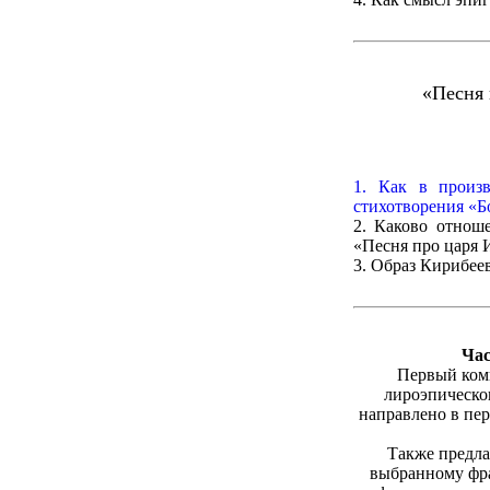
«Песня 
1. Как в произ
стихотворения «
2. Каково отнош
«Песня про царя 
3. Образ Кирибее
Час
Первый комп
лироэпическог
направлено в пер
Также предла
выбранному фра