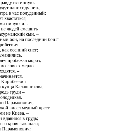
правду истинную:
удут панихиду петь,
втра в час полуденный;
ет хвастаться,
ми пируючи...
 не людей смешить
асурманский сын, –
ный бой, на последний бой!"
ирибеевич
 как осенний снег;
туманились,
еч пробежал мороз,
х слово замерло...
ходятся, –
начинается.
а Кирибеевич
й купца Калашникова,
редь груди –
молодецкая,
ан Парамонович;
окой висел медный крест
и из Киева, –
и вдавился в грудь;
него кровь закапала;
н Парамонович: