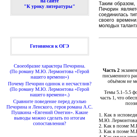
на сайте
Таким образом,
"К уроку литературы"
Печорин являет
соединилась тип
своего времени
молодых талант
Готовимся к ОГЭ
Своеобразие характера Печорина.
Часть 2
экзамен
(По роману М.Ю. Лермонтова «Герой
письменного ра
нашего времени»)
объёмом не ме
Почему Печорин одинок и несчастлив?
(По роману М.Ю. Лермонтова «Герой
Темы 5.1–5.5 ф
нашего времени».)
часть 1, что обе
Сравните поведение перед дуэлью
поэзи
Печорина и Ленского, героя романа А.С.
Пушкина «Евгений Онегин». Какие
1. Как в исповед
выводы можно сделать по итогам
М.Ю. Лермонтова
сопоставления?
2. Как в поэме М
3. Как в поэме 
4. Как смысл эпи