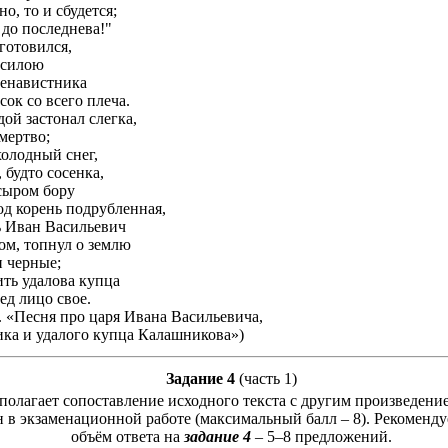
о, то и сбудется;
 до последнева!"
готовился,
 силою
ненавистника
ок со всего плеча.
ой застонал слегка,
амертво;
холодный снег,
 будто сосенка,
 сыром бору
д корень подрубленная,
рь Иван Васильевич
ом, топнул о землю
 черные;
ить удалова купца
ед лицо свое.
 «Песня про царя Ивана Васильевича,
ка и удалого купца Калашникова»)
Задание 4
(часть 1)
олагает сопоставление исходного текста с другим произведение
н в экзаменационной работе (максимальный балл – 8). Рекомен
объём ответа на
задание 4
– 5–8 предложений.