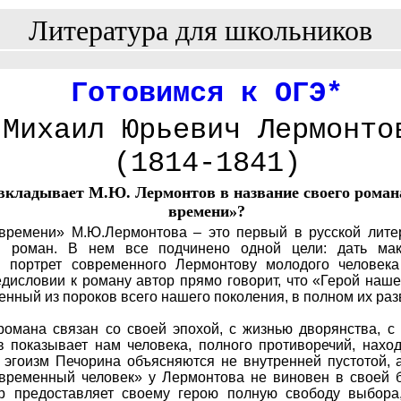
Литература для школьников
Готовимся к ОГЭ
*
Михаил Юрьевич Лермонто
(1814-1841)
вкладывает М.Ю. Лермонтов в название своего роман
времени»?
времени» М.Ю.Лермонтова – это первый в русской лите
ий роман. В нем все подчинено одной цели: дать ма
й портрет современного Лермонтову молодого человека
дисловии к роману автор прямо говорит, что «Герой наше
ленный из пороков всего нашего поколения, в полном их раз
романа связан со своей эпохой, с жизнью дворянства, с
в показывает нам человека, полного противоречий, нахо
и эгоизм Печорина объясняются не внутренней пустотой, 
временный человек» у Лермонтова не виновен в своей 
р предоставляет своему герою полную свободу выбора,