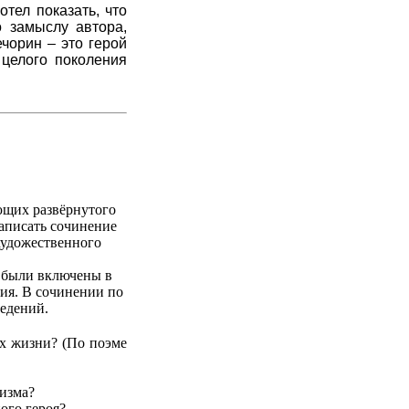
тел показать, что
о замыслу автора,
чорин – это герой
 целого поколения
ющих развёрнутого
аписать сочинение
 художественного
е были включены в
ния. В сочинении по
едений.
х жизни? (По поэме
изма?
ого героя?