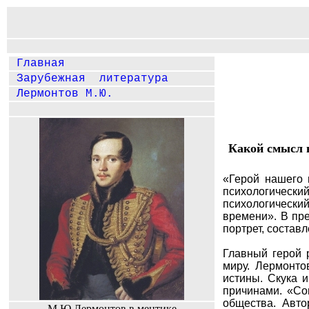
Главная
Зарубежная литература
Лермонтов М.Ю.
Какой смысл 
«Герой нашего 
психологическ
психологически
времени». В пре
портрет, состав
Главный герой 
миру. Лермонто
истины. Скука 
причинами. «Со
общества. Авто
М.Ю.Лермонтов в ментике