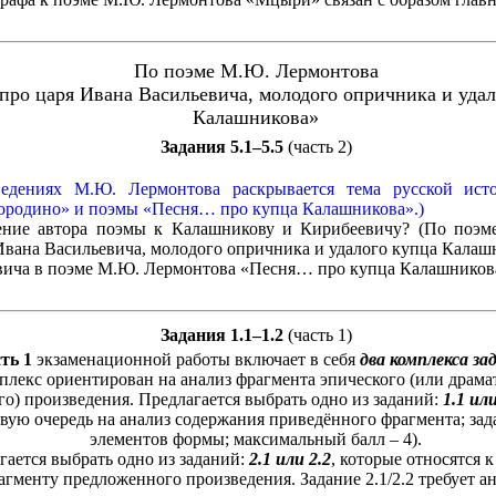
По поэме М.Ю. Лермонтова
про царя Ивана Васильевича, молодого опричника и удал
Калашникова»
Задания 5.1–5.5
(часть 2)
ведениях М.Ю. Лермонтова раскрывается тема русской ист
Бородино» и поэмы «Песня… про купца Калашникова».)
ение автора поэмы к Калашникову и Кирибеевичу? (По поэм
Ивана Васильевича, молодого опричника и удалого купца Калаш
вича в поэме М.Ю. Лермонтова «Песня… про купца Калашников
Задания 1.1–1.2
(часть 1)
ть 1
экзаменационной работы включает в себя
два комплекса за
лекс ориентирован на анализ фрагмента эпического (или драма
о) произведения. Предлагается выбрать одно из заданий:
1.1 или
вую очередь на анализ содержания приведённого фрагмента; зада
элементов формы; максимальный балл – 4).
гается выбрать одно из заданий:
2.1 или 2.2
, которые относятся 
гменту предложенного произведения. Задание 2.1/2.2 требует а