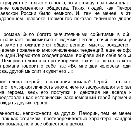
трируют не только его волю, но и стоящую за ними власть
яние современного общества. Таких людей, как Печор
аевской России было немного. И, тем не менее, в эт
одаренном человеке Лермонтов показал типичного дворя
я романа было богато значительными событиями в общ
а начинает знакомиться с идеями Гегеля, сочинениями 
и заметно оживляется общественная мысль, рождается
то время появления многочисленных тенденций, еще не оф
бе идей Лермонтов создает роман, вобравший в себя всю 
 Печорина сложен и противоречив, как и та эпоха, в кот
й романа говорит о себе так: «Во мне два человека: од
ова, другой мыслит и судит его…»
ние слова «герой» в названии романа? Герой – это и 
те с тем, яркая личность эпохи, чем-то заслужившая это з
на героем, ведь его поступки и действия не всегда н
редставлен как исторически закономерный герой времени
рождать других героев.
анности», непохожести на других, Печорин, тем не мене
 так как эгоизмом, противоречивостью характера, хандро
ж романа, но и все общество в целом.