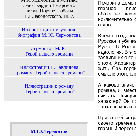
Печорина демонс
лейб-гвардии Гусарского
главное – вли
полка. Портрет работы
обществе никол
П.Е.Заболотского. 1837.
исключительно 
годов.
Иллюстрации к изучению
биографии М. Ю. Лермонтова
Время создани
Русская публик
Руссо. В Росси
Лермонтов М. Ю.
идеология. В э
Герой нашего времени
заявивших о се
эпохи. Характер
Иллюстрации П.Павлинова
жить. Сам геро
к роману "Герой нашего времени"
смысле этого сл
А каково значе
Иллюстрации к роману
романа, и, вмес
"Герой нашего времени"
считать Печори
характер? Он п
эпоха не могла 
При своей «стр
своего времени,
главный персона
М.Ю.Лермонтов