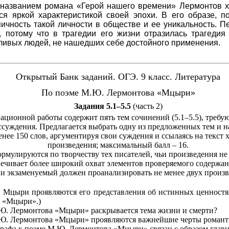
 названием романа «Герой нашего времени» Лермонтов хо
ся яркой характеристикой своей эпохи. В его образе, п
ичность такой личности в обществе и ее уникальность. Пе
, потому что в трагедии его жизни отразилась трагедия
ливых людей, не нашедших себе достойного применения.
Открытый Банк заданий. ОГЭ. 9 класс. Литература
По поэме М.Ю. Лермонтова «Мцыри»
Задания 5.1–5.5
(часть 2)
ационной работы содержит пять тем сочинений (5.1–5.5), требу
ссуждения. Предлагается выбрать одну из предложенных тем и н
нее 150 слов, аргументируя свои суждения и ссылаясь на текст
произведения; максимальный балл – 16.
ормулируются по творчеству тех писателей, чьи произведения н
спечивает более широкий охват элементов проверяемого содержа
и экзаменуемый должен проанализировать не менее двух произв
и Мцыри проявляются его представления об истинных ценностя
 «Мцыри».)
.Ю. Лермонтова «Мцыри» раскрывается тема жизни и смерти?
М.Ю. Лермонтова «Мцыри» проявляются важнейшие черты романт
графа к поэме М.Ю. Лермонтова «Мцыри» связан с образом главн