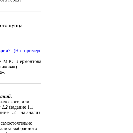
ого купца
ории? (На примере
е М.Ю. Лермонтова
никова»).
а».
даний
.
тического, или
 1.2
(задание 1.1
ние 1.2 – на анализ
к самостоятельно
нализа выбранного