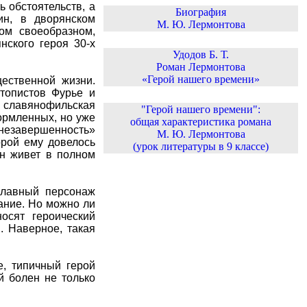
 обстоятельств, а
Биография
ин, в дворянском
М. Ю. Лермонтова
ом своеобразном,
нского героя 30-х
Удодов Б. Т.
Роман Лермонтова
«Герой нашего времени»
ественной жизни.
утопистов Фурье и
 славянофильская
"Герой нашего времени":
ормленных, но уже
общая характеристика романа
«незавершенность»
М. Ю. Лермонтова
орой ему довелось
(урок литературы в 9 классе)
ин живет в полном
главный персонаж
вание. Но можно ли
осят героический
. Наверное, такая
е, типичный герой
й болен не только