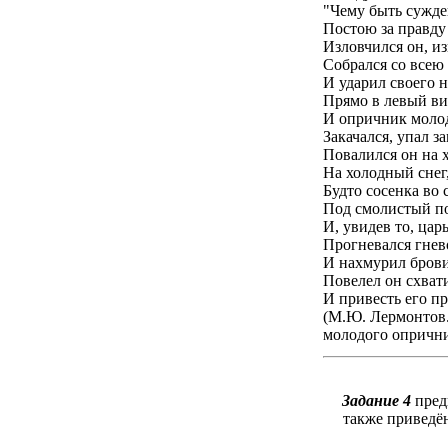
"Чему быть сужден
Постою за правду
Изловчился он, из
Собрался со всею
И ударил своего 
Прямо в левый вис
И опричник молод
Закачался, упал з
Повалился он на 
На холодный снег,
Будто сосенка во
Под смолистый по
И, увидев то, ца
Прогневался гнев
И нахмурил брови
Повелел он схват
И привесть его пр
(М.Ю. Лермонтов.
молодого опрични
Задание 4
предп
также приведё