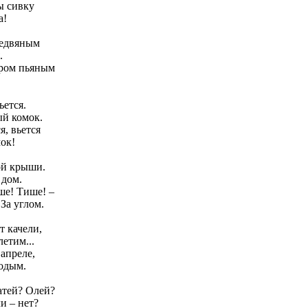
ы сивку
а!
медвяным
.
ром пьяным
ьется.
ый комок.
я, вьется
ок!
ой крыши.
 дом.
ше! Тише! –
 За углом.
т качели,
етим...
апреле,
одым.
атей? Олей?
и – нет?