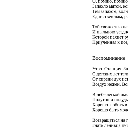
О, помню, помню!
Запахло мятой, к
Тем запахом, вол
Единственным, р
Той свежестью на
И пыльною уездн
Которой пахнет ру
Приученная к поз
Воспоминание
Утро. Станция. З
С детских лет тел
От сирени дух ис
Воздух нежен. Воз
В небе легкой ак
Полутон и полуд
Хорошо любить в 
Хорошо быть мол
Возвращаться на 
Гнать ленивца ям