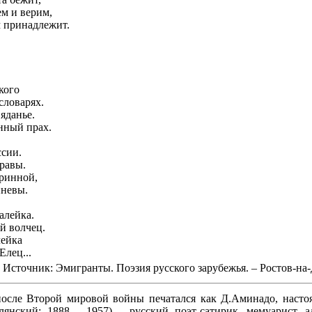
ем и верим,
 принадлежит.
кого
словарях.
яданье.
нный прах.
ссии.
равы.
аринной,
иневы.
алейка.
й волчец.
лейка
Елец...
Источник: Эмигранты. Поэзия русского зарубежья. – Ростов-на-
осле Второй мировой войны печатался как Д.Аминадо, наст
янский; 1888 – 1957) – русский поэт-сатирик, мемуарист, а