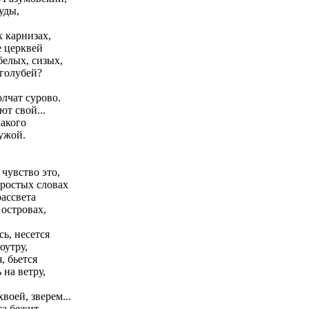
уды,
 карнизах,
е церквей
белых, сизых,
голубей?
лчат сурово.
т свой...
какого
ужой.
 чувство это,
простых словах
рассвета
 островах,
ь, несется
оутру,
, бьется
на ветру,
воей, зверем...
та бежит,