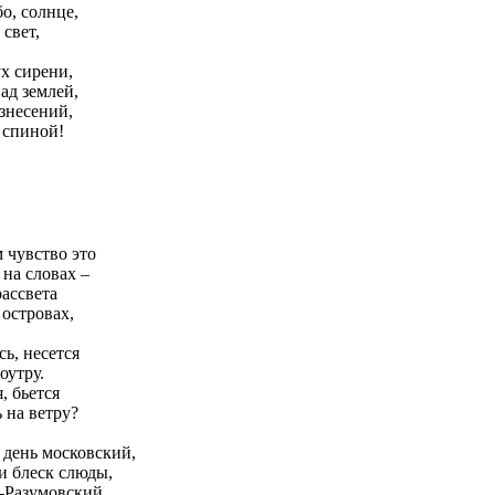
о, солнце,
свет,
х сирени,
ад землей,
знесений,
 спиной!
 чувство это
 на словах –
рассвета
 островах,
ь, несется
оутру.
, бьется
 на ветру?
 день московский,
и блеск слюды,
-Разумовский,