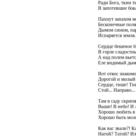
Ради Бога, ткни т
В запотевшие бок
Пахнут запахом 
Бесконечные поля
Дымом синим, па
Испаряется земля.
Сердце бешеное б
В горле сладостн
А над полем вьетс
Еле видимый дым
Вот откос знаком
Дорогой и милый
Сердце, тише! Ти
Стой... Направо...
Там в саду скрипя
Выше! В небо! И л
Хорошо любить в 
Хорошо быть мол
Как вас звали?! К
Натой? Татой? Ил