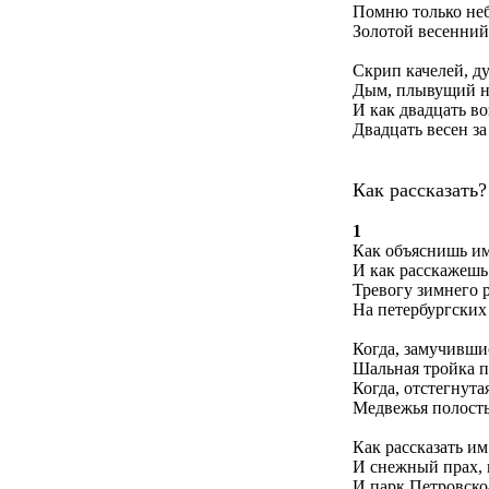
Помню только неб
Золотой весенний 
Скрип качелей, ду
Дым, плывущий н
И как двадцать во
Двадцать весен за
Как рассказать?
1
Как объяснишь им
И как расскажешь
Тревогу зимнего 
На петербургских
Когда, замучившис
Шальная тройка п
Когда, отстегнутая
Медвежья полость
Как рассказать им
И снежный прах, 
И парк Петровско