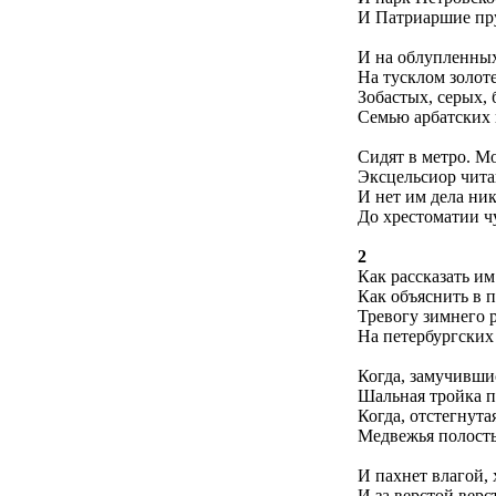
И Патриаршие пр
И на облупленных
На тусклом золот
Зобастых, серых, 
Семью арбатских 
Сидят в метро. Мо
Эксцельсиор читаю
И нет им дела ни
До хрестоматии ч
2
Как рассказать им
Как объяснить в 
Тревогу зимнего 
На петербургских
Когда, замучившис
Шальная тройка п
Когда, отстегнутая
Медвежья полость 
И пахнет влагой, х
И за верстой верс