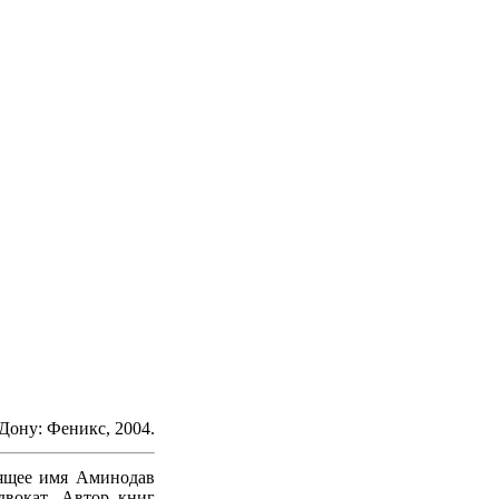
Дону: Феникс, 2004.
оящее имя Аминодав
двокат. Автор книг