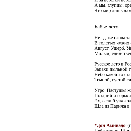
А мы, глупцы, ор
Что мир лишь нам
Бабье лето
Нет даже слова та
В толстых чужих 
Август. Ущерб. Ув
Милый, единстве
Русское лето в Ро
Запахи пыльной т
Небо какой-то ст
Темной, густой с
Утро. Пастушья ж
Поздний и горьки
Эх, если б узкоко
Шла из Парижа в 
*Дон-Аминадо
(п
Пейсахович Шпол