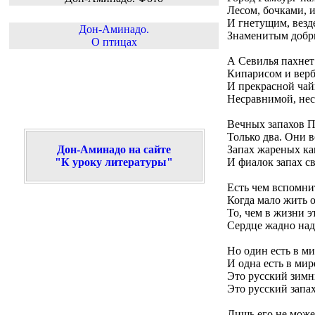
Лесом, бочками, 
И гнетущим, везд
Дон-Аминадо.
Знаменитым добр
О птицах
А Севилья пахнет
Кипарисом и верб
И прекрасной чай
Несравнимой, нес
Вечных запахов 
Только два. Они в
Дон-Аминадо на сайте
Запах жареных к
"К уроку литературы"
И фиалок запах с
Есть чем вспомни
Когда мало жить о
То, чем в жизни 
Сердце жадно над
Но один есть в ми
И одна есть в мир
Это русский зимн
Это русский запах
Лишь его не може