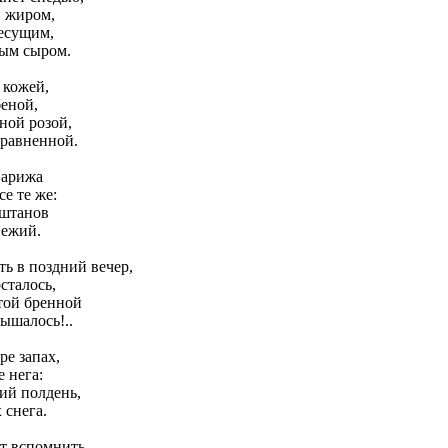
и жиром,
есущим,
ым сыром.
 кожей,
еной,
ной розой,
равненной.
Парижа
се те же:
аштанов
вежий.
ть в поздний вечер,
сталось,
этой бренной
ышалось!..
ре запах,
е нега:
ий полдень,
 снега.
т вспомнить