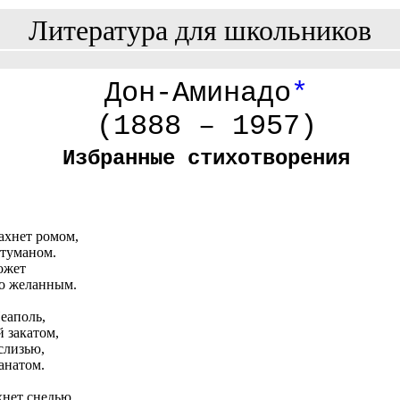
Литература для школьников
Дон-Аминадо
*
(1888 – 1957)
Избранные стихотворения
ахнет ромом,
 туманом.
ожет
но желанным.
еаполь,
 закатом,
слизью,
анатом.
хнет снедью,