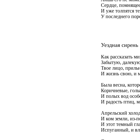
Сердце, помнящее
И уже толпятся т
У последнего пор
Уездная сирень
Как рассказать м
Забытую, далекую
Твое лицо, приль
И жизнь свою, и 
Была весна, котор
Коричневые, голы
И полых вод особ
И радость птиц, 
Апрельский холод
И ком земли, из-
И этот темный гла
Испуганный, и вл