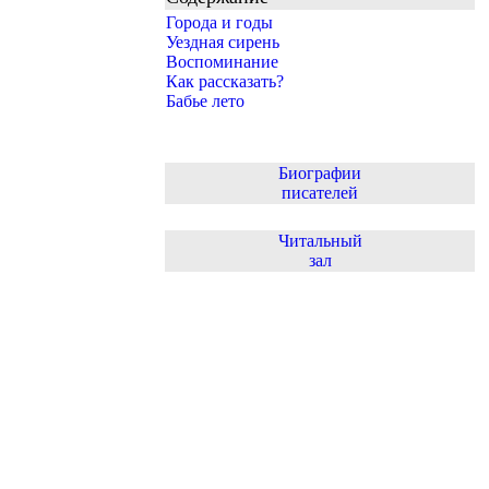
Города и годы
Уездная сирень
Воспоминание
Как рассказать?
Бабье лето
Биографии
писателей
Читальный
зал