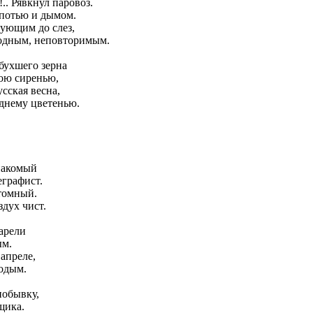
.. Рявкнул паровоз.
опотью и дымом.
нующим до слез,
одным, неповторимым.
бухшего зерна
ою сиренью,
сская весна,
днему цветенью.
накомый
еграфист.
томный.
дух чист.
варели
ым.
апреле,
одым.
побывку,
щика.