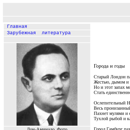
Главная
Зарубежная литература
Города и годы
Старый Лондон п
Жестью, дымом и
Но и этот запах м
Стать единствен
Ослепительный Н
Весь пронизанный
Пахнет мулями и 
Тухлой рыбой и к
Город Гамбург па
Дон-Аминадо. Фото