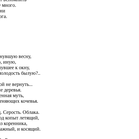
 много.
ени
ога.
инувшую весну,
, иную,
нувшее к окну,
молодость былую?..
ой не вернуть...
е деревья.
енная муть,
меняющих кочевья.
. Серость. Облака.
под копыт летящий,
з коренника,
ажный, и косящий.