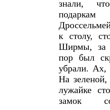
знали, чт
подарка
Дроссельмей
к столу, ст
Ширмы, за 
пор был ск
убрали. Ах,
На зеленой,
лужайке сто
замок с