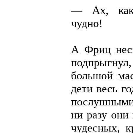
— Ах, как
чудно!
А Фриц неск
подпрыгн
большой мас
дети весь г
послушными
ни разу они
чудесных, к