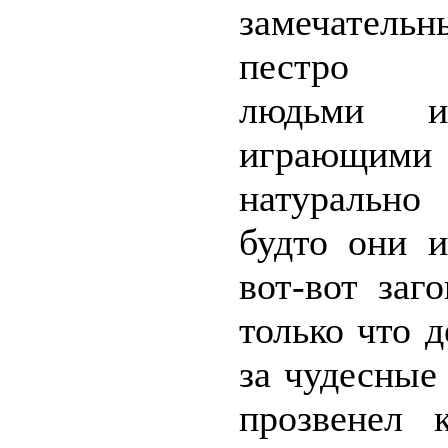
замечател
пестро р
людьми и
играющим
натурально
будто они 
вот-вот заг
только что д
за чудесные
прозвенел к