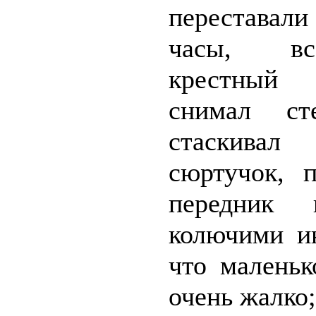
переставали
часы, вс
крестный 
снимал ст
стаскива
сюртучок, п
передник
колючими ин
что малень
очень жалко;