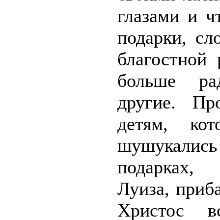
глазами и ч
подарки, сл
благостной 
больше ра
другие. Пр
детям, ко
шушукалис
подарках,
Луиза, приб
Христос вс