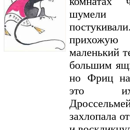
комнатах 
шумели
постукивали
прихожу
маленький т
большим ящ
но Фриц нав
это их
Дроссельме
захлопала о
и воскликну