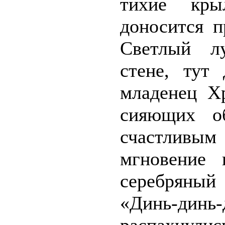
тихие кры
доносится п
Светлый л
стене, тут 
младенец Хр
сияющих о
счастливым 
мгновение 
серебряны
«Динь-динь-