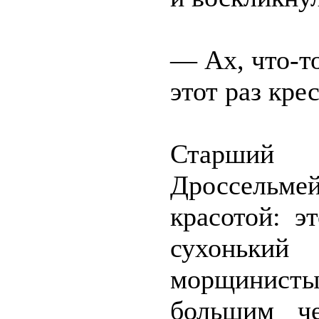
— Ах, что-т
этот раз кре
Старший 
Дроссельме
красотой: э
сухоньки
морщинис
большим ч