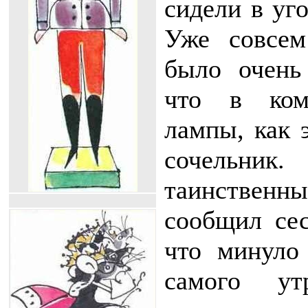
сидели в уг
Уже совсем
было очень
что в ком
лампы, как 
сочель
таинстве
сообщил сес
что минуло 
самого у