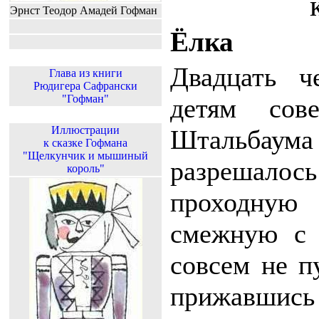
Эрнст Теодор Амадей Гофман
Ёлка
Двадцать че
Глава из книги
Рюдигера Сафрански
"Гофман"
детям сов
Иллюстрации
Штальбаум
к сказке Гофмана
"Щелкунчик и мышиный
разрешал
король"
проходную 
смежную с 
совсем не п
прижавшис