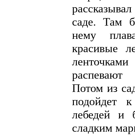
рассказывал
саде. Там б
нему плав
красивые л
ленточк
распевают 
Потом из са
подойдет к
лебедей и 
сладким ма