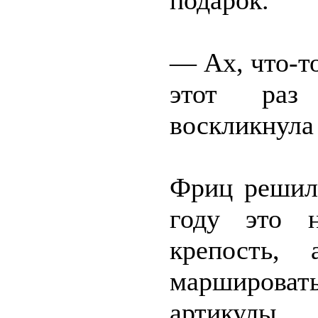
подарок.
— Ах, что-т
этот раз
воскликнула
Фриц решил
году это н
крепость,
марширова
артикулы 