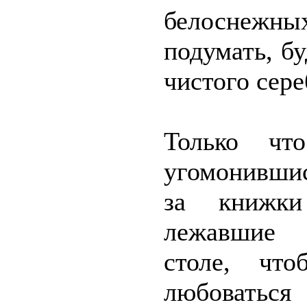
белоснежных
подумать, бу
чистого сере
Только чт
угомонившис
за книжки
лежавшие
столе, чт
любоват