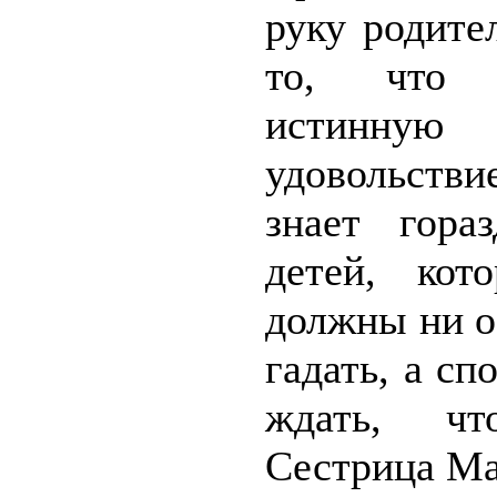
руку родите
то, что 
истинну
удовольств
знает гора
детей, кот
должны ни о
гадать, а с
ждать, ч
Сестрица Ма