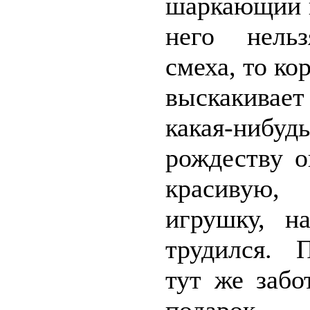
шаркающий н
него нель
смеха, то ко
выскакивае
какая-ниб
рождеству о
красивую
игрушку, н
трудился. 
тут же забо