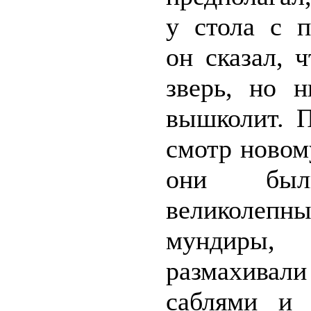
у стола с п
он сказал, 
зверь, но н
вышколит. П
смотр новом
они бы
великоле
мундиры, 
размахива
саблями и 