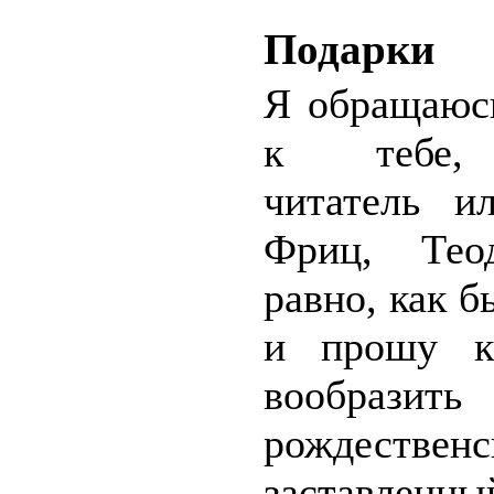
Подарки
Я обращаюсь
к тебе, 
читатель и
Фриц, Тео
равно, как б
и прошу к
вообра
рождествен
заставле