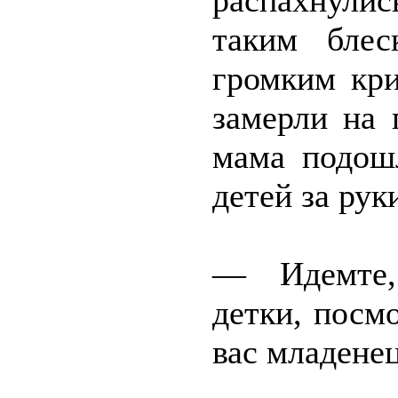
распахнулис
таким блес
громким кри
замерли на 
мама подошл
детей за рук
— Идемте,
детки, посм
вас младене