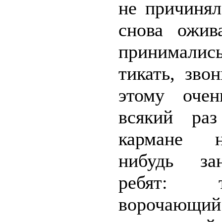
не причинял
снова ожив
принимали
тикать, зво
этому очен
всякий ра
кармане н
нибудь за
ребят: т
ворочающ