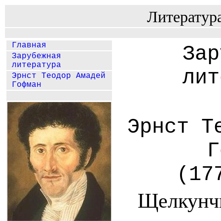
Литератур
Главная
Зар
Зарубежная
литература
лит
Эрнст Теодор Амадей
Гофман
Эрнст Т
Г
(17
Щелкунч