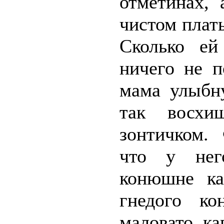
отметинах, 
чистом плать
Сколько ей
ничего не п
мама улыбну
так восхи
зонтичком.
что у нег
конюшне ка
гнедого ко
маловато ка