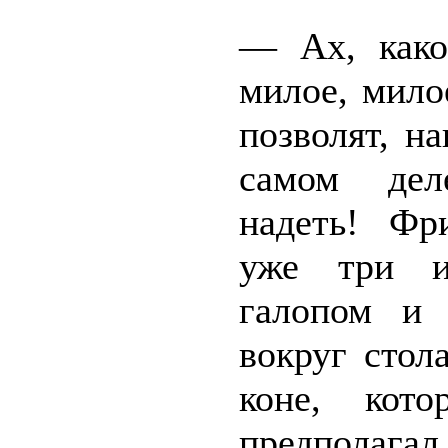
— Ах, какое
милое, мило
позволят, на
самом дел
надеть! Фр
уже три и
галопом и 
вокруг стол
коне, кот
предполагал