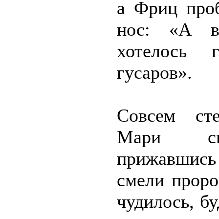
а Фриц проб
нос: «А в
хотелось 
гусаров».
Совсем ст
Мари си
прижавшись 
смели проро
чудилось, б