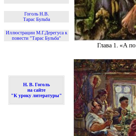
Гоголь Н.В.
Тарас Бульба
Иллюстрации М.Г.Дерегуса к
повести "Тарас Бульба"
Глава 1. «А п
Н. В. Гоголь
на сайте
"К уроку литературы"