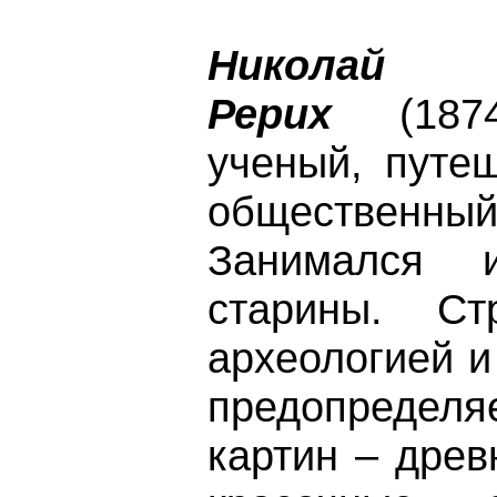
Николай К
Рерих
(1874–
ученый, путе
общественный
Занимался и
старины. Ст
археологией и
предопреде
картин – древ