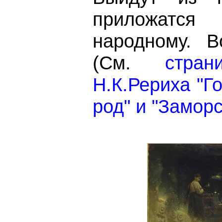
приложатся
народному. В
(См.
стра
Н.К.Рериха "Г
род" и "Заморс