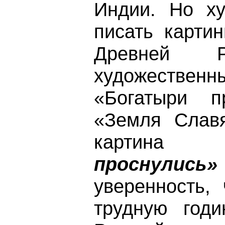
Индии. Но ху
писать карти
Древней Р
художеств
«Богатыри пр
«Земля Славя
карт
проснулись»
уверенность,
трудную годи