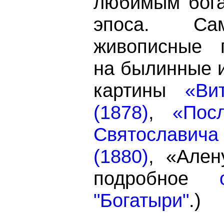
любимым бога
эпоса. Са
живописные 
на былинные 
картины
«Ви
(1878)
,
«Пос
Святослави
(1880)
, «Ален
подробное
"Богатыри"
.)