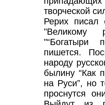
припадающи
творческой си
Рерих писал 
"Великому р
"“Богатыри п
пишется. Пос
народу русско
былину “Как 
на Руси”, но 
проснутся он
Выйдут из 