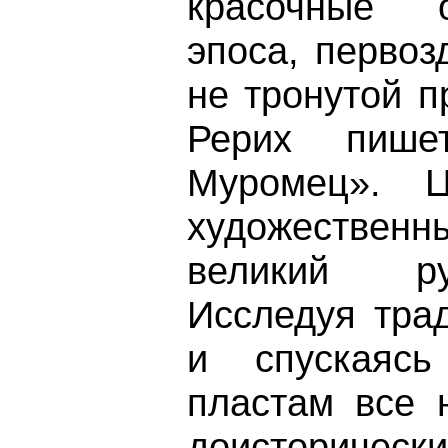
красочные 
эпоса, перво
не тронутой п
Рерих пише
Муромец». Ц
художестве
великий ру
Исследуя тра
и спускаясь
пластам все 
доисторически