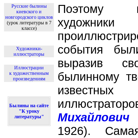
Поэтому м
Русские былины
киевского и
новгородского циклов
художн
(урок литературы в 7
классе)
проиллюстр
события был
Художники-
иллюстраторы
выразив св
Иллюстрации
былинному тв
к художественным
произведениям
известны
иллюстрат
Былины на сайте
"К уроку
Михайлович
литературы"
1926). Сама