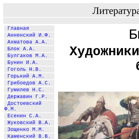
Литератур
Главная
Б
Анненский И.Ф.
Ахматова А.А.
Художник
Блок А.А.
Булгаков М.А.
Бунин И.А.
Гоголь Н.В.
Горький А.М.
Грибоедов А.С.
Гумилев Н.С.
Державин Г.Р.
Достоевский
Ф.М.
Есенин С.А.
Жуковский В.А.
Зощенко М.М.
Каменский В.В.