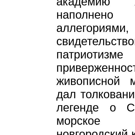
академию х
наполнен
аллегориями,
свидетель
патриотизм
приверженнос
живописной 
дал толкован
легенде о С
морское 
новгородский 