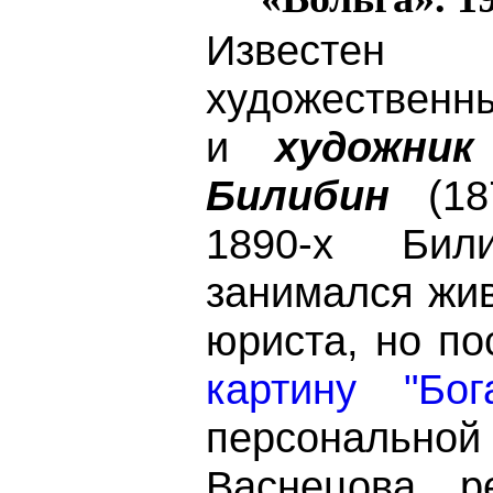
Извест
художественн
и
художник
Билибин
(187
1890-х Бил
занимался жи
юриста, но по
картину "Бог
персонал
Васнецова, р