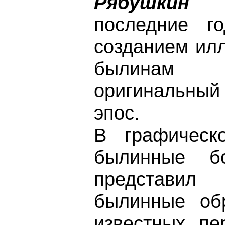
Рябушкин
(1
последние г
созданием ил
былинам
оригинальный
эпос.
В графическ
былинные бо
представил 
былинные об
известных пе