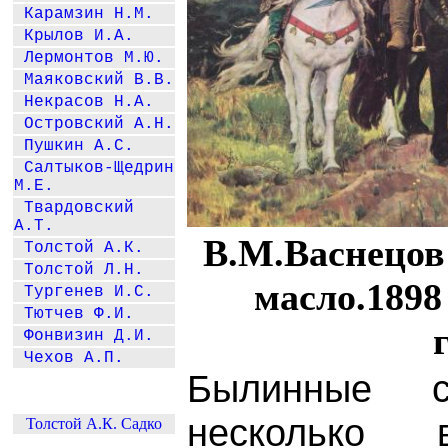
Карамзин Н.М.
Крылов И.А.
Лермонтов М.Ю.
Маяковский В.В.
Некрасов Н.А.
Островский А.Н.
Пушкин А.С.
Салтыков-Щедрин
М.Е.
Твардовский
А.Т.
В.М.Васнецов
Толстой А.К.
Толстой Л.Н.
масло.1898
Тургенев И.С.
Тютчев Ф.И.
Фонвизин Д.И.
Чехов А.П.
Былинные 
несколько 
Толстой А.К. Садко