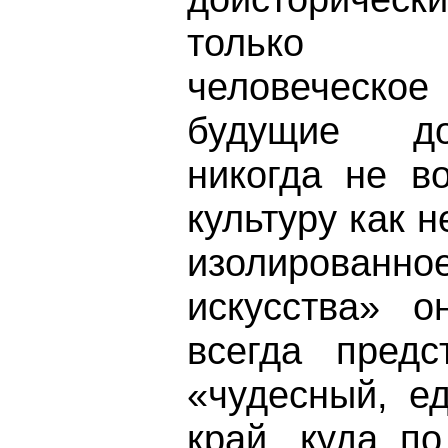
только 
человеческо
будущие до
никогда не в
культуру как 
изолированное
искусства» о
всегда предс
«чудесный, е
край, куда п