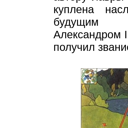
куплена насл
будущим
Александром I
получил звани