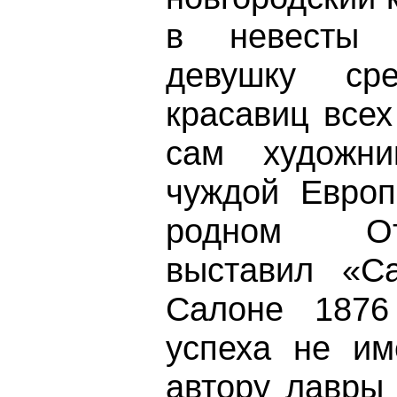
в невесты 
девушку ср
красавиц всех
сам художни
чуждой Европ
родном От
выставил «С
Салоне 1876
успеха не им
автору лавры