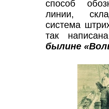
способ обоз
линии, скла
система штри
так написа
былине «Вол