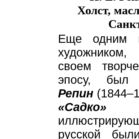
Холст, масл
Санк
Еще одним и
художником
своем творч
эпосу, бы
Репин
(1844–1
«Садко»
– 
иллюстрирующ
русской был