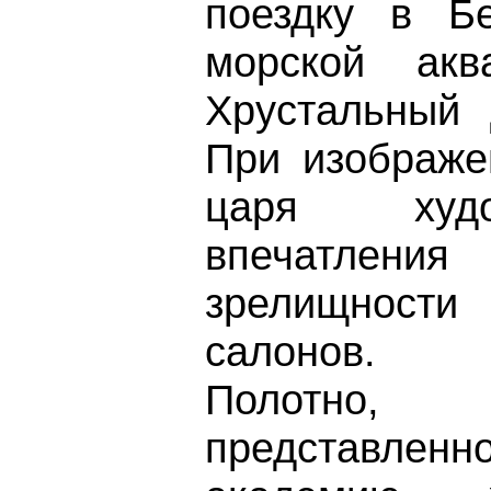
поездку в Бе
морской акв
Хрустальный 
При изображе
царя худо
впечатле
зрелищнос
салонов.
Полотно,
представлен