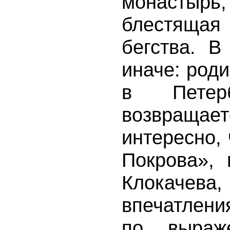
монасты
блестящая
бегства. В
иначе: род
в Петер
возвращае
интересно,
Покрова»,
Клокачев
впечатлени
по выраж