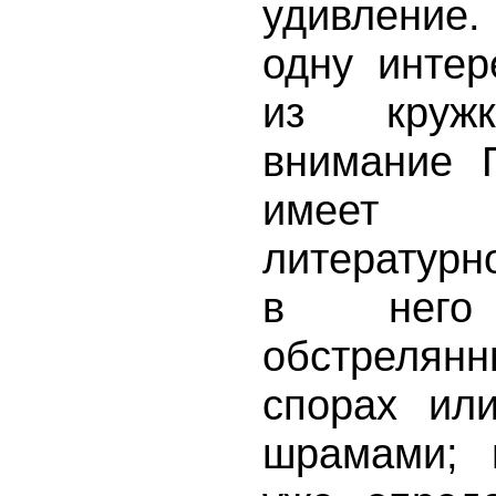
удивление
одну интер
из кружк
внимание 
имеет 
литературн
в него
обстрелян
спорах ил
шрамами; 