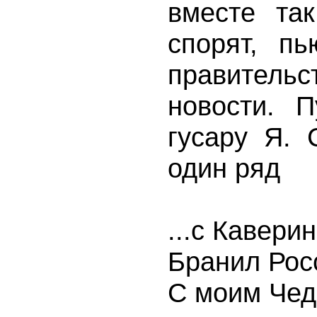
вместе та
спорят, п
правительс
новости. 
гусару Я. 
один ряд
...с Кавери
Бранил Рос
С моим Чеда