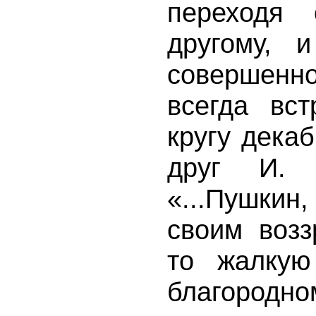
переходя 
другому, 
совершенн
всегда вс
кругу дека
друг И. 
«...Пушки
своим возз
то жалкую
благородно