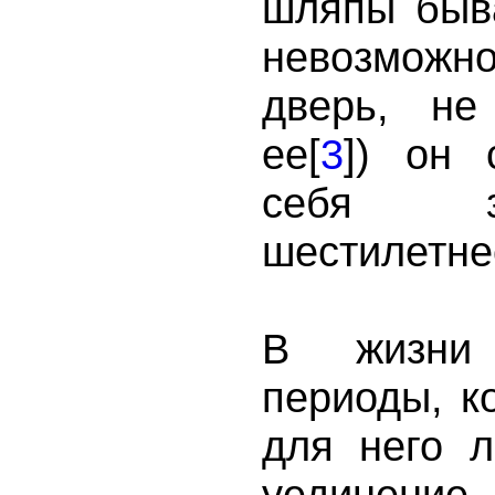
шляпы быва
невозможно
дверь,
не
ее[
3
]) он 
себя з
шестилетне
В жизни
периоды, к
для него 
уединение 