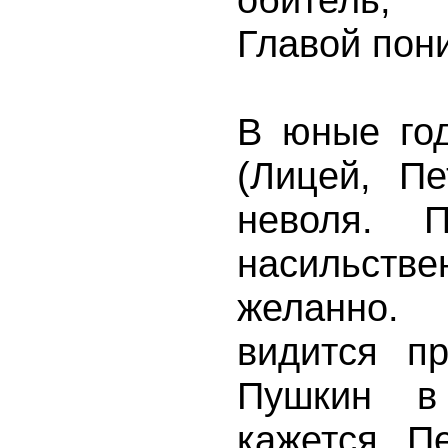
Главой поник
В юные го
(Лицей, П
неволя. 
насильств
желанно.
видится п
Пушкин в
кажется Пе