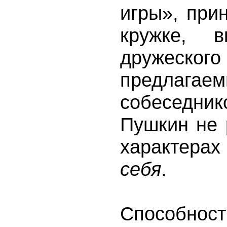
игры», при
кружке, 
дружес
предлагае
собеседник
Пушкин не 
характера
себя
.
Способност