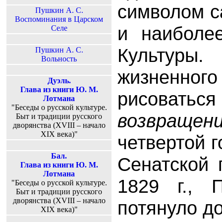
символом с
Пушкин А. С.
Воспоминания в Царском
и наиболе
Селе
Культур
Пушкин А. С.
Вольность
жизненн
Дуэль.
Глава из книги Ю. М.
рисова
Лотмана
"Беседы о русской культуре.
возвращен
Быт и традиции русского
дворянства (XVIII – начало
XIX века)"
четвертой 
Бал.
Сенатской 
Глава из книги Ю. М.
Лотмана
1829 г., 
"Беседы о русской культуре.
Быт и традиции русского
дворянства (XVIII – начало
потянуло д
XIX века)"