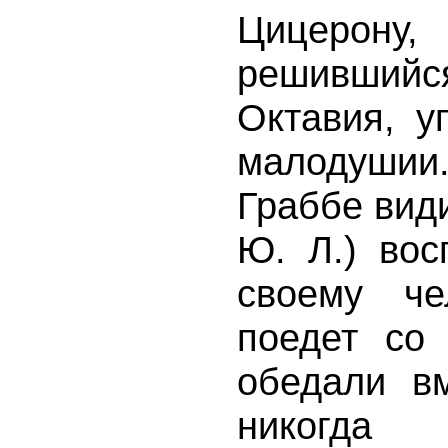
Цицерону,
решившийся
Октавия, у
малодушии
Граббе види
Ю. Л.) вос
своему че
поедет со
обедали в
никогд