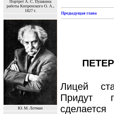
Портрет А. С. Пушкина
работы Кипренского О. А.,
1827 г.
Предыдущая глава
ПЕТЕР
Лицей ст
Придут 
сделает
Ю. М. Лотман