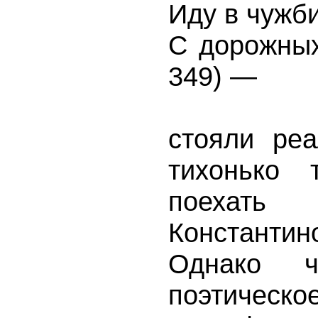
Иду в чужб
С дорожных
349) —
стояли ре
тихонько
поехать
Константи
Однако 
поэтичес