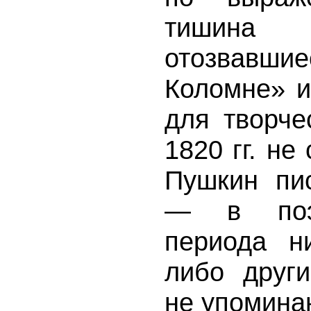
тишина
отозвавшие
Коломне» и
для творч
1820 гг. не
Пушкин пи
— в поэз
периода н
либо друг
не упомина