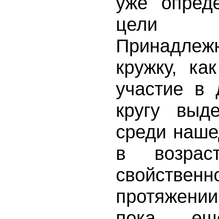
уже опред
цели 
Принадле
кружку, ка
участие в 
кругу выд
среди наше
в возрас
свойстве
протяжени
пока ещ