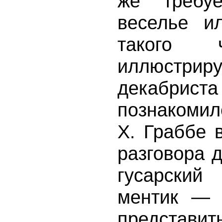
же требуе
веселье и
такого ч
иллюстр
декабриста
познакомил
Х. Граббе 
разговора 
гусарский
ментик — 
представ