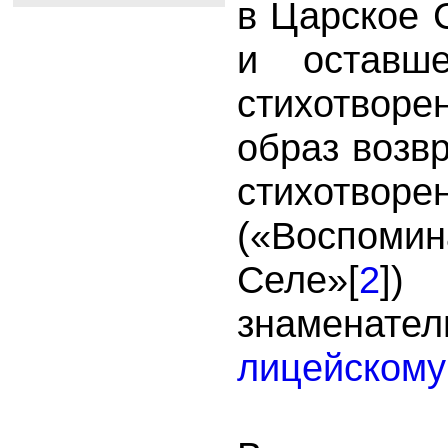
в Царское 
и оставше
стихотвор
образ возв
стихотвор
(
«Воспом
Селе»[
2
])
знаменат
лицейскому