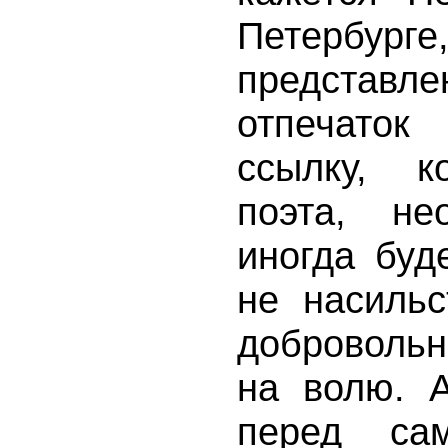
Петербург
предста
отпечато
ссылку, к
поэта, не
иногда буд
не насильс
добровольн
на волю. 
перед са