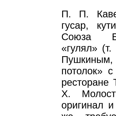
П. П. Кав
гусар, кут
Союза Бл
«гулял» (т.
Пушкиным, 
потолок» 
ресторане 
Х. Молост
оригинал и