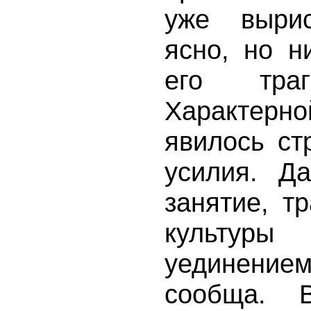
уже вырис
ясно, но н
его траг
Характерн
явилось ст
усилия. Д
занятие, т
культуры
уединение
сообща. 