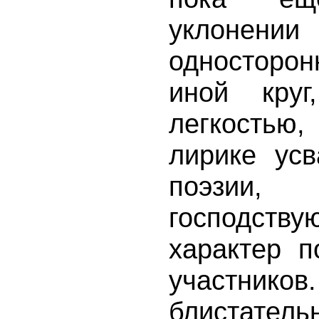
уклоне
односторонн
иной кру
легкостью,
лирике усв
поэзи
господств
характер п
участн
блистатель