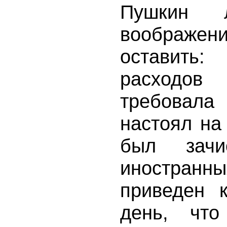
Пушкин 
воображ
оставить
расходов 
требовал
настоял на
был зачи
иностран
приведен 
день, чт