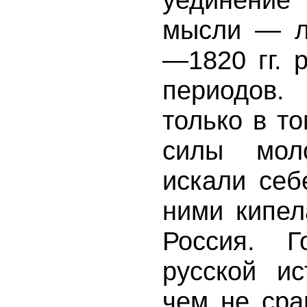
мысли — л
—1820 гг. 
периодов
только в т
силы мол
искали себ
ними кипел
Россия. 
русской и
чем не ср