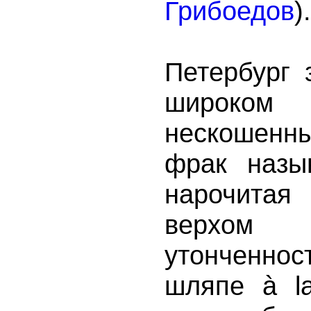
Грибоедов
).
Петербург 
широком
нескошенн
фрак назыв
нарочитая
верхо
утонченн
шляпе à la