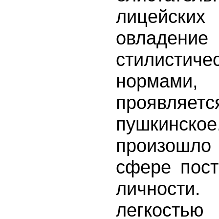
лицейски
овладение
стилистич
нормами,
проявля
пушкинск
произошло
сфере пост
личност
легкостью