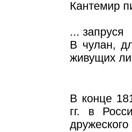
Кантемир пи
... запруся
В чулан, д
живущих ли
В конце 18
гг. в Рос
дружеског