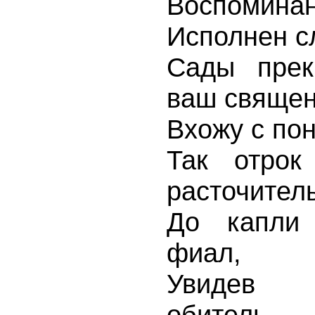
Воспомина
Исполнен с
Сады прек
ваш свяще
Вхожу с по
Так отрок
расточитель
До капли 
фиал,
Увидев 
обитель,