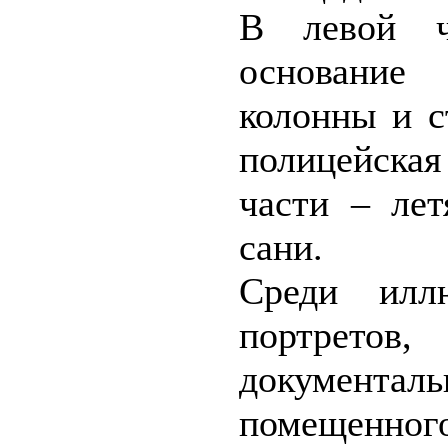
В левой ч
основание 
колонны и с
полицейская
части – ле
сани.
Среди илл
портрето
документа
помещен