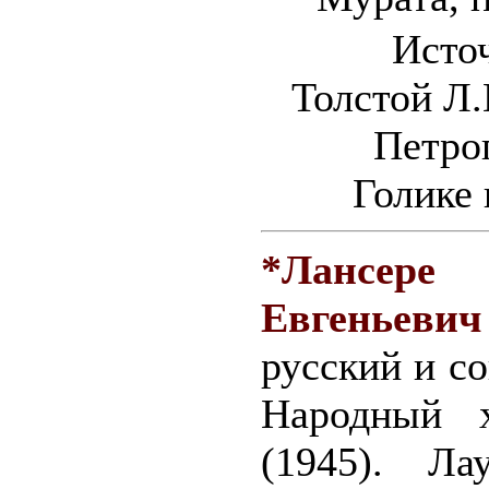
Исто
Толстой Л.
Петрог
Голике 
*Лансе
Евгеньевич
русский и с
Народный 
(1945). Ла