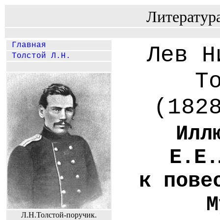
Литератур
Главная
Лев Н
Толстой Л.Н.
Т
(182
Илл
Е.Е.
к пове
М
Л.Н.Толстой-поручик.