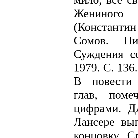
Жениного 
(Констан
Сомов. Пи
Суждения со
1979. С. 136.
В повести 
глав, поме
цифрами. Д
Лансере вып
концовку. С