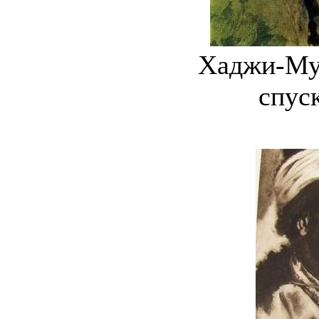
Хаджи-Му
спуск