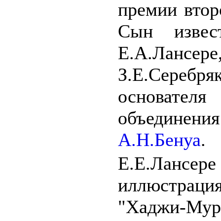
премии втор
Сын извест
Е.А.Лансере
З.Е.Серебря
основате
объединения
А.Н.Бенуа
.
Е.Е.Лансере
иллюстрац
"Хаджи-Мура