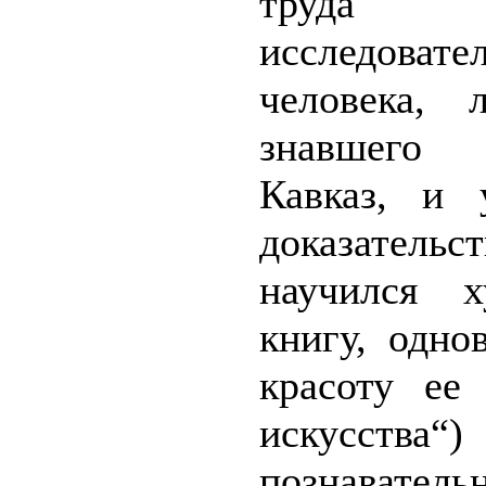
труда 
исследова
человека, 
знавшего
Кавказ, и у
доказател
научился х
книгу, одно
красоту ее
искусства“
познавате