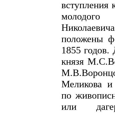
вступления 
молодого
Николаев
положены ф
1855 годов.
князя М.С.В
М.В.Воронцо
Меликова и
по живопис
или даге