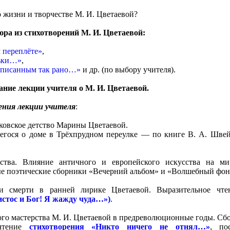
о жизни и творчестве М. И. Цветаевой?
ра из стихотворений
М. И. Цветаевой:
 переплёте»
,
ньки…»
,
аписанным так рано…»
и др. (по выбору учителя).
ание лекции учителя о М. И. Цветаевой.
ния лекции учителя
:
сковское детство Марины Цветаевой.
егося о доме в Трёхпрудном переулке — по книге В. А. Шве
ства. Влияние античного и европейского искусства на ми
е поэтические сборники «Вечерний альбом» и «Волшебный фон
и смерти в ранней лирике Цветаевой. Выразительное чт
стос и Бог! Я жажду чуда…»)
.
кого мастерства М. И. Цветаевой в предреволюционные годы. Сб
 чтение
стихотворения «Никто ничего не отнял…»
, по