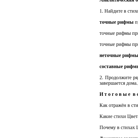
1. Найдите в сти
точные рифмы
п
точные рифмы при
точные рифмы пр
неточные рифм
составные рифм
2. Продолжите ря
завершается дома.
И т о г о в ы е в 
Как отражён в ст
Какие стихи Цвет
Почему в стихах 