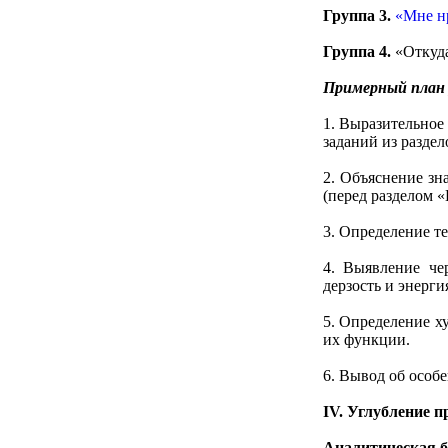
Группа 3.
«Мне н
Группа 4.
«Откуда
Примерный план 
1. Выразительное
заданий из разде
2. Объяснение зн
(перед разделом «
3. Определение т
4. Выявление чер
дерзость и энерги
5. Определение х
их функции.
6. Вывод об особ
IV. Углубление 
Аналитическая б