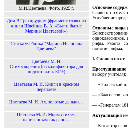
Основное содерж
М.И.Цветаева. Фото, 1925 г.
Слово о поэте. С
Углубление предс
Дом В Трехпрудном (фрагмент главы из
книги Швейцер В. А. «Быт и бытие
Основные виды д
Марины Цветаевой»)
Конспектировани
одноклассников, 
рифм. Работа с
Статья учебника "Марина Ивановна
понятие рифма.
Цветаева"
I. Слово о поэте
Цветаева М. И.
Стихотворения (из кодификатора для
Прослушивание 
подготовки к ЕГЭ)
выбору учителя):
Цветаева М. И. Книги в красном
— «Под лаской п
переплёте
— «Благословляю 
Цветаева М. И. Ах, золотые деньки…
— «Генералам 1812
Цветаева М. И. Моим стихам,
Актуализация им
написанным так рано…
— Кто автор слов 