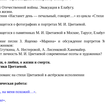
й Отечественной войны. Эвакуация в Елабугу.
з жизни.
ения «Настанет день — печальный, говорят…» из цикла «Стихи 
ащегося о фотографиях и портретах М. И. Цветаевой.
ащегося о памятниках М. И. Цветаевой в Москве, Тарусе, Елабуг
ание песни З. Ященко «Марина» и обсуждение портретов М
ожников:
Егуткина, А. Нестеровой, А. Лисенковой-Ханемайер.
 личность М. И. Цветаевой современные поэты и художники?
ии, о любви, о жизни и смерти.
тики Цветаевой.
романс на стихи Цветаевой в актёрском исполнении
ическая работа:
, на меня похожий…»
.
ке»
.