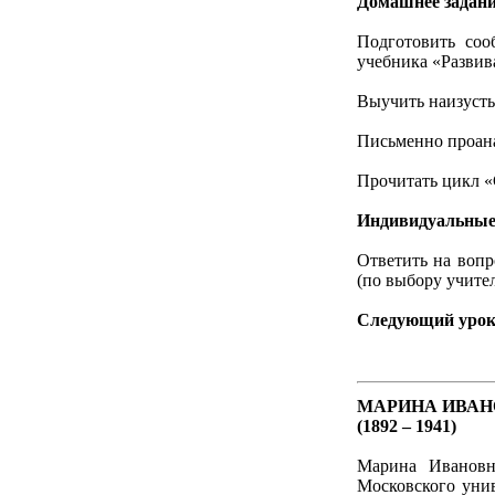
Домашнее задан
Подготовить соо
учебника «Развив
Выучить наизусть
Письменно проана
Прочитать цикл «
Индивидуальные 
Ответить на воп
(по выбору учител
Следующий уро
МАРИНА ИВАН
(1892 – 1941)
Марина Ивановн
Московского уни