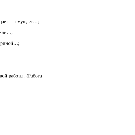
ещает — смущает…;
емли…;
Мариной…;
вой работы. (Работа