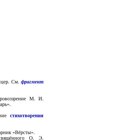
йцер. См.
фрагмент
ровоззрение М. И.
арь».
ение
стихотворения
орник «Вёрсты».
свящённого О. Э.