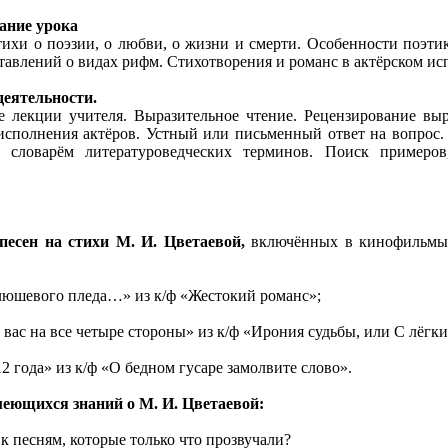
ание урока
тихи о поэзии, о любви, о жизни и смерти. Особенности поэти
тавлений о видах рифм. Стихотворения и романс в актёрском ис
еятельности.
е лекции учителя. Выразительное чтение. Рецензирование выр
исполнения актёров. Устный или письменный ответ на вопрос.
о словарём литературоведческих терминов. Поиск примеро
песен на стихи М. И. Цветаевой,
включённых в кинофильмы 
люшевого пледа…» из к/ф «Жестокий романс»;
вас на все четыре стороны» из к/ф «Ирония судьбы, или С лёгки
 года» из к/ф «О бедном гусаре замолвите слово».
еющихся знаний о М. И. Цветаевой:
к песням, которые только что прозвучали?