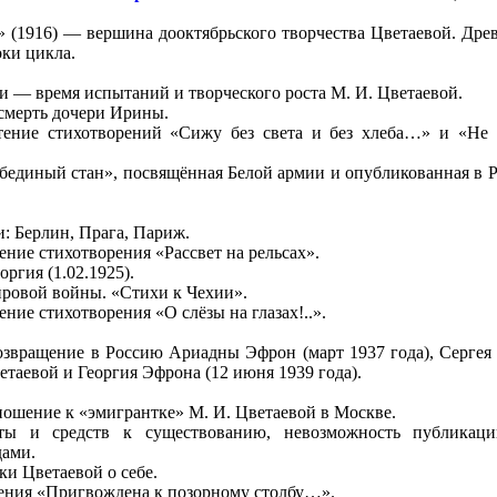
 (1916) — вершина дооктябрьского творчества Цветаевой. Дре
ки цикла.
и — время испытаний и творческого роста М. И. Цветаевой.
 смерть дочери Ирины.
тение стихотворений «Сижу без света и без хлеба…» и «Не
бединый стан», посвящённая Белой армии и опубликованная в Р
и: Берлин, Прага, Париж.
ение стихотворения «Рассвет на рельсах».
ргия (1.02.1925).
ровой войны. «Стихи к Чехии».
ние стихотворения «О слёзы на глазах!..».
озвращение в Россию Ариадны Эфрон (март 1937 года), Сергея
етаевой и Георгия Эфрона (12 июня 1939 года).
ношение к «эмигрантке» М. И. Цветаевой в Москве.
оты и средств к существованию, невозможность публикаци
дами.
ки Цветаевой о себе.
ения «Пригвождена к позорному столбу…».