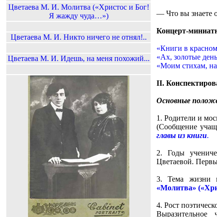
Цветаева М. И. Молитва («Христос и Бог!
— Что вы знаете 
Я жажду чуда…»)
Концерт-миниатю
Цветаева М. И. Никто ничего не отнял!..
«Книги в красном
«Ах, золотые де
Цветаева М. И. Идешь, на меня похожий...
«Моим стихам, н
II. Конспектиров
Основные положе
1. Родители и мо
(Сообщение учащ
главы из книги
.
2. Годы учениче
Цветаевой. Первы
3. Тема жизни 
«Молитва» («Хри
4. Рост поэтичес
Выразительное