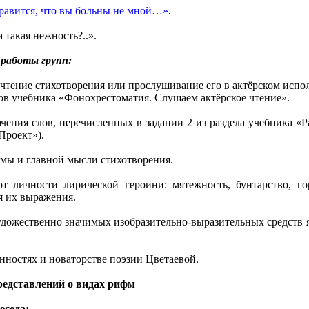
равится, что вы больны не мной…»
.
 такая нежность?..».
работы групп:
 чтение стихотворения или прослушивание его в актёрском исп
лов учебника «Фонохрестоматия. Слушаем актёрское чтение».
ачения слов, перечисленных в задании 2 из раздела учебника «Р
Проект»).
емы и главной мысли стихотворения.
т личности лирической героини: мятежность, бунтарство, гор
я их выражения.
удожественно значимых изобразительно-выразительных средств 
енностях и новаторстве поэзии Цветаевой.
представлений о видах рифм
еседа: