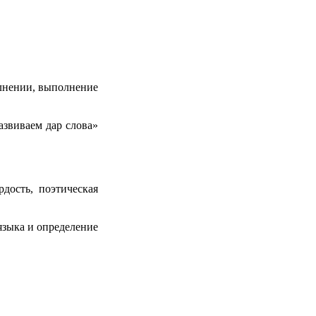
олнении, выполнение
азвиваем дар слова»
дость, поэтическая
языка и определение