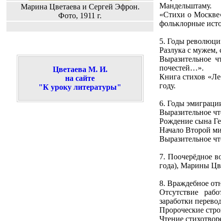
Мандельштаму.
Марина Цветаева и Сергей Эфрон.
«Стихи о Москве»
Фото, 1911 г.
фольклорные исто
5. Годы революци
Разлука с мужем,
Выразительное ч
почестей…».
Цветаева М. И.
Книга стихов «Ле
на сайте
году.
"К уроку литературы"
6. Годы эмиграци
Выразительное чт
Рождение сына Гео
Начало Второй ми
Выразительное чте
7. Поочерёдное в
года), Марины Цв
8. Враждебное от
Отсутствие раб
заработки перево
Пророческие стро
Чтение стихотвор