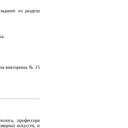
адание из раздела
ка.
ния викторины № 15
олога, профессора
зящных искусств, и