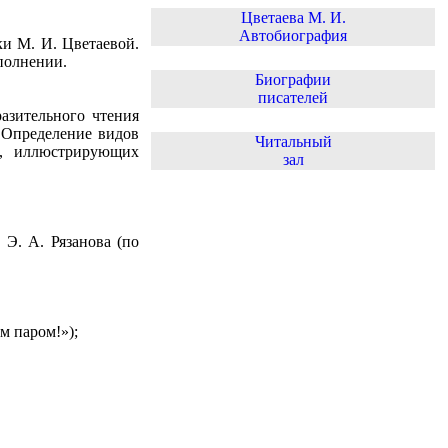
Цветаева М. И.
Автобиография
ки М. И. Цветаевой.
полнении.
Биографии
писателей
азительного чтения
 Определение видов
Читальный
в, иллюстрирующих
зал
Э. А. Рязанова (по
м паром!»);