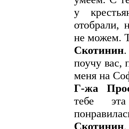
у кресть
отобрали, 
не можем. Т
Скотинин
.
поучу вас, 
меня на Со
Г-жа Прос
тебе эта
понравилас
Скотинин
.