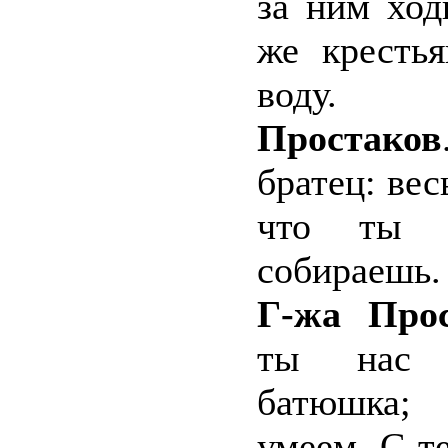
за ним ход
же кресть
воду.
Простаков
братец: вес
что ты м
собираешь.
Г-жа Прос
ты нас п
батюшка;
умеем. С те