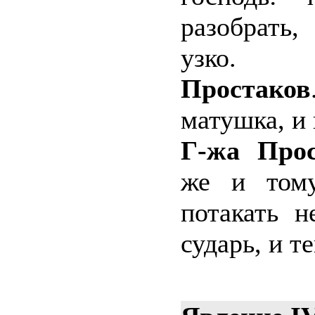
разобрать
узко.
Простаков
матушка, и 
Г-жа Прос
же и тому
потакать н
сударь, и т