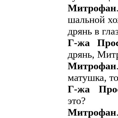
Митрофан
шальной хо
дрянь в гла
Г-жа Прос
дрянь, Мит
Митрофан
матушка, т
Г-жа Про
это?
Митрофан