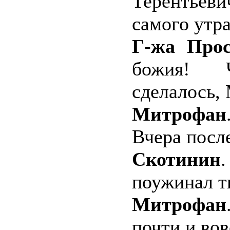
Терентьеви
самого утра
Г-жа Прос
божия!
сделалось,
Митрофан
Вчера посл
Скотинин
поужинал т
Митрофан
почти и вов