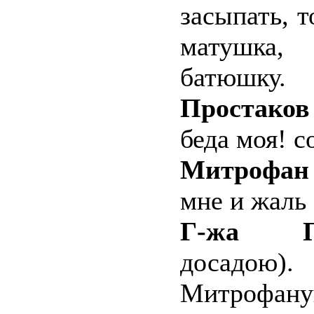
засыпать, т
матушка,
батюшку.
Простаков
беда моя! с
Митрофан
мне и жаль 
Г-жа Пр
досад
Митрофану