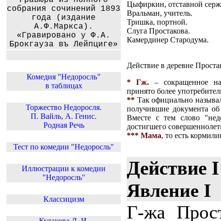
Гравюра из полного
Цыфиркин, отставной серж
собрания сочинений 1893
Вральман, учитель.
года (издание
Тришка, портной.
А.Ф.Маркса).
Слуга Простакова.
«Гравировано у Ф.А.
Камердинер Стародума.
Брокгауза въ Лейпциге»
Действие в деревне Проста
Комедия "Недоросль"
* Гж.
– сокращенное нап
в таблицах
принято более употребител
**
Так официально называл
Торжество Недоросля.
получившие документа об 
П. Вайль, А. Генис.
Вместе с тем слово "нед
Родная Речь
достигшего совершеннолет
*** Мама
, то есть кормили
Тест по комедии "Недоросль"
Действие I
Иллюстрации к комедии
"Недоросль"
Явление I
Классицизм
Г-жа Прос
Кулакова Л. И.