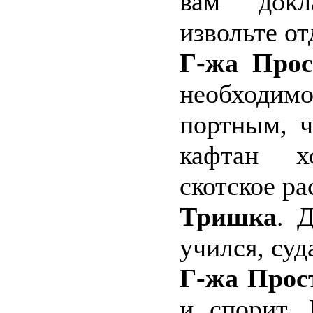
вам докл
извольте от
Г-жа Прос
необходи
портным, 
кафтан х
скотское р
Тришка
. 
учился, суд
Г-жа Прос
и спорит.