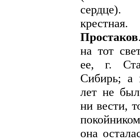
сердце)
крестная.
Простаков
на тот св
ее, г. Ст
Сибирь; а 
лет не был
ни вести, т
покойнико
она осталас