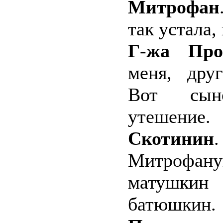
Митрофан
так устала,
Г-жа Про
меня, дру
Вот сын
утешение.
Скотинин
Митрофану
матушки
батюшкин.