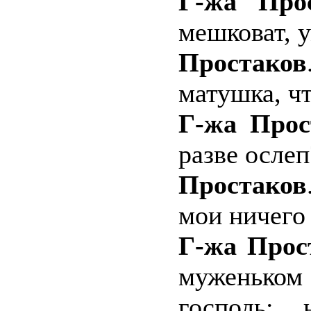
Г-жа Про
мешковат, у
Простаков
матушка, чт
Г-жа Прос
разве ослеп
Простаков
мои ничего 
Г-жа Прос
муженько
господь: