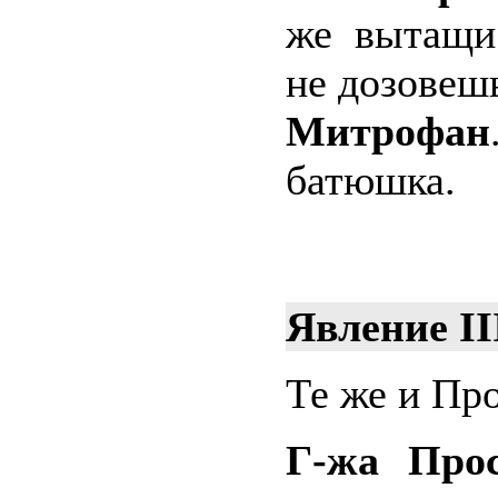
же вытащи
не дозовеш
Митрофан
батюшка.
Явление II
Те же и Пр
Г-жа Прос