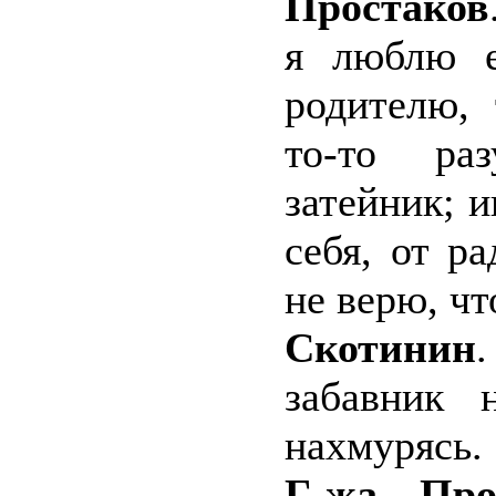
Простаков
я люблю е
родителю, 
то-то раз
затейник; и
себя, от р
не верю, чт
Скотинин
забавник 
нахмурясь.
Г-жа Про