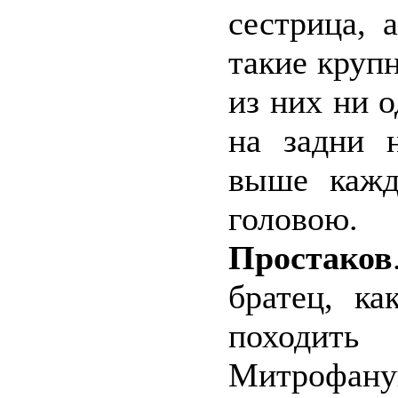
сестрица, 
такие крупн
из них ни о
на задни 
выше кажд
головою.
Простаков
братец, к
поход
Митрофан