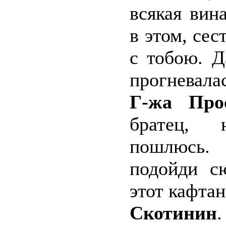
всякая вин
в этом, сес
с тобою. Д
прогневала
Г-жа Про
братец, 
пошлюсь.
подойди с
этот кафтан
Скотинин
.