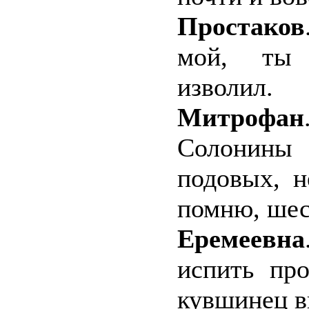
Простаков
мой, ты 
изволил.
Митрофан
Солонины 
подовых, н
помню, шес
Еремеевна
испить пр
кувшинец в