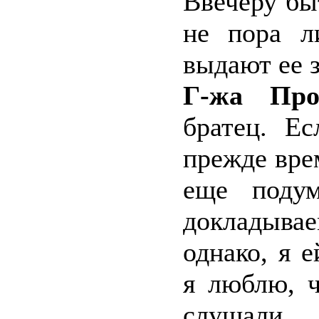
Ввечеру быт
не пора л
выдают ее 
Г-жа Про
братец. Ес
прежде вре
еще поду
докладывае
однако, я е
я люблю, 
слушали.