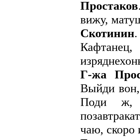
Простаков
вижу, матуш
Скотинин
.
Кафтане
изряднехон
Г-жа Прос
Выйди вон, 
Поди ж, 
позавтракат
чаю, скоро 