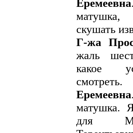
Еремеевна
матушка,
скушать из
Г-жа Прос
жаль шест
какое ус
смотреть.
Еремеевна
матушка. Я
для Ми