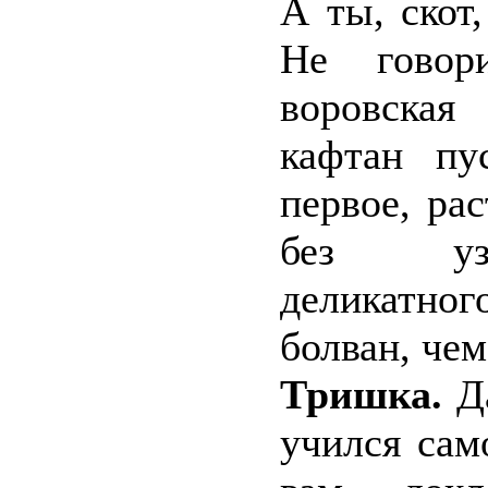
А ты, скот
Не говор
воровска
кафтан пу
первое, рас
без уз
деликатног
болван, че
Тришка.
Да
учился сам