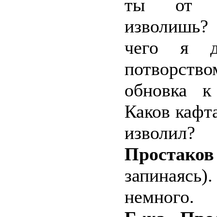
ты от м
изволишь?
чего я д
потворств
обновка к
Каков кафт
изволил?
Простаков
запинаясь
немного.