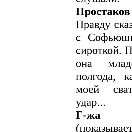
Простаков
Правду ска
с Софьюшк
сироткой. П
она млад
полгода, 
моей сват
удар...
Г-жа 
(показыва