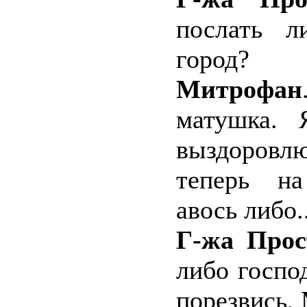
послать л
город?
Митрофан
матушка.
выздоров
теперь на
авось либо..
Г-жа Прос
либо госпо
порезвись,