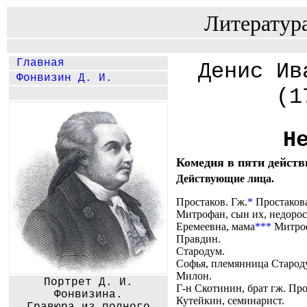
Литератур
Главная
Денис Ив
Фонвизин Д. И.
(1
Н
Комедия в пяти действ
Действующие лица.
Простаков. Гж.
*
Простакова
Митрофан, сын их, недорос
Еремеевна, мама
***
Митроф
Правдин.
Стародум.
Софья, племянница Старод
Милон.
Портрет Д. И.
Г-н Скотинин, брат гж. Про
Фонвизина.
Кутейкин, семинарист.