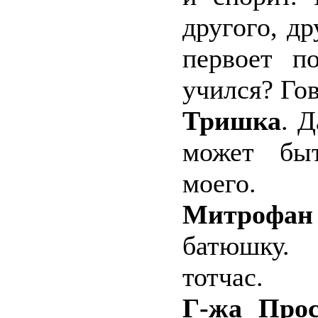
другого, др
первоет п
учился? Гов
Тришка
. Д
может бы
моего.
Митрофан
батюшку. 
тотчас.
Г-жа Прос