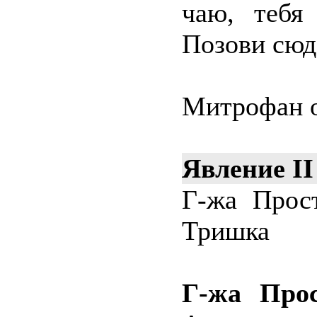
чаю, тебя
Позови сюд
Митрофан о
Явление II
Г-жа Прост
Тришка
Г-жа Прос