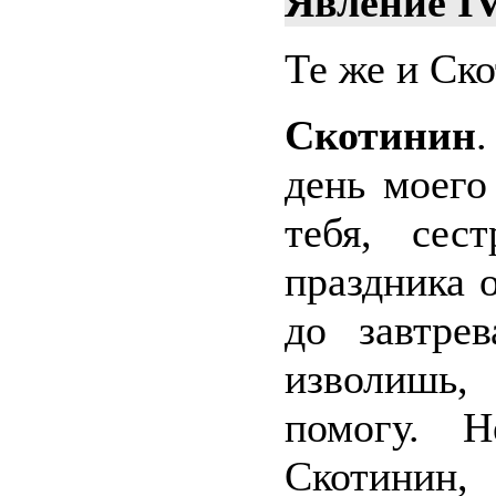
Явление I
Те же и Ск
Скотинин
день моего
тебя, сес
праздника 
до завтрев
изволишь,
помогу. 
Скотинин,